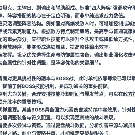
由坦克、主输出、副输出和辅助组成。标准“四人阵容”强调攻守
率。阵容搭配的核心在于定位明确，而非单纯追求战力数值。
应灵活调整阵容结构。例如面对高爆发敌人时，可增加控制或减
甲或元素克制能力。根据敌方特点制定策略，是高手与普通玩家
配的重要部分。某些职业技能可以提升全队攻击或降低敌方抗性
能释放顺序，能够形成连锁增益，提高整体输出效率。
容发挥。坦克优先选择生命与防御属性装备，输出职业强化攻击
装备属性的针对性调整，是阵容优化的关键细节。
将面对更具挑战性的副本与BOSS战。此时单纯依靠等级已难以
。提前了解BOSS技能机制，是成功通关的重要前提。
控制尤为关键。合理安排技能冷却时间与爆发节点，可以在敌方
提升胜率的重要技巧。
同样重要。某些BOSS具备强力元素伤害或持续中毒效果，针对
合理调整装备与符文配置，可以实现更高效的战斗表现。
需要多次尝试与调整。通过复盘战斗数据，分析伤害来源与减员
必经之路。耐心与策略并重，才能稳定突破极限关卡。