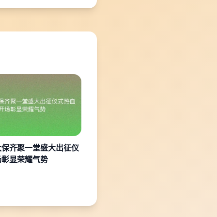
太保齐聚一堂盛大出征仪
场彰显荣耀气势