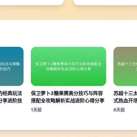
的经典玩法
保卫萝卜3糖果赛高分技巧与阵容
苏超十三
分享进阶技
搭配全攻略解析实战进阶心得分享
式热血开
1天前
6天前