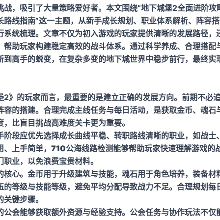
挑战，吸引了大量策略爱好者。本文围绕“地下城堡2全面进阶攻
长路线指南”这一主题，从新手成长规划、职业体系解析、阵容
行系统梳理。文章不仅为初入游戏的玩家提供清晰的发展路径，
，帮助玩家构建稳定高效的战斗体系。通过科学养成、合理搭配
新到高手的蜕变，在复杂多变的地下城世界中稳步前行，最终实
。
堡2》的玩家而言，最重要的是建立正确的发展方向。前期不必
阵容的搭建。合理完成主线任务与每日活动，是获取金币、魂石
度，比盲目挑战高难度关卡更为重要。
手阶段应优先选择成长曲线平稳、转职路线清晰的职业，如战士
用、上手简单，
710公海线路检测
能够帮助玩家快速理解游戏的
门职业，以免浪费宝贵材料。
的核心。金币用于升级建筑与技能，魂石用于角色培养，装备材
伍的等级与技能等级，避免平均分配导致战力不足。合理规划每
的关键步骤。
的公会能够获取额外资源与经验支持。公会任务与协作玩法不仅